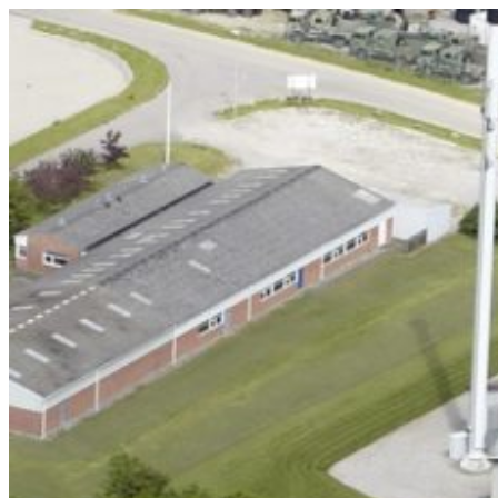
Videre
til
indhold